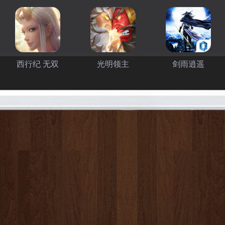
西行纪 无双
光明领主
剑雨逍遥