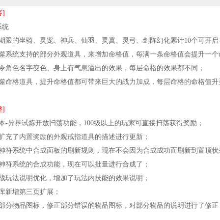
]
系统
非期限的坐骑、灵宠、神兵、仙羽、灵翼、灵弓、剑阵幻化累计10个可开启
吞噬系统支持的部分外观道具，来增加命格值，每满一条命格值会提升一个
可令角色名字变色、身上有气息溢出的效果，每层命格的效果都不同；
吞噬命格道具，提升命格值都可带来巨大的战力加成，每层命格的命格值
]
副本-异界试炼开放扫荡功能，100级以上的玩家可直接扫荡获得奖励；
分扩充了内置奖励的外观戒指道具的描述进行更新；
了神符系统中合成面板的刷新规则，现在不会因为合成成功而刷新到置顶状
了神符系统的合成功能，现在可以批量进行合成了；
大战玩法说明优化，增加了玩法内技能的效果说明；
仓库新增第三页扩展；
了部分物品图标，修正部分错误的物品图标，对部分物品的说明进行了修正