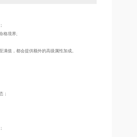
；
命格境界;
升至满值，都会提供额外的高级属性加成。
态；
；