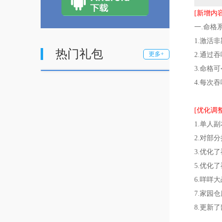
[新增内容
一.命格
1.激活
热门礼包
更多+
2.通过
3.命格
4.每次
[优化调整
1.单人
2.对部
3.优化
5.优化
6.咩咩
7.家园
8.更新