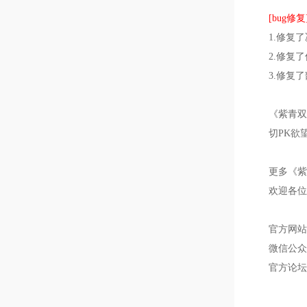
[bug修复
1.修复
2.修复
3.修复
《紫青双
切PK欲
更多《紫
欢迎各位
官方网站 
微信公
官方论坛 b