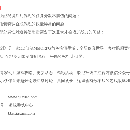
]
了决战秘境活动偶现的任务分数不满值的问题；
了仙装魂珠合成偶现的数量异常的问题；
了部分属性丹道具使用后需要下次登录才会增加战力的问题；
剑》是一款3D仙侠MMORPG角色扮演手游，全新修真世界，多样跨服
望。全地图无限制御剑飞行，平民轻松行走仙界。
青双剑》游戏攻略、更新动态、精彩活动，欢迎扫码关注官方微信公众号
小伙伴常来趣炫论坛互动讨论，共同成长！这里会有数不尽的游戏攻略和
www.quxuan.com
众号 趣炫游戏中心
bs.quxuan.com