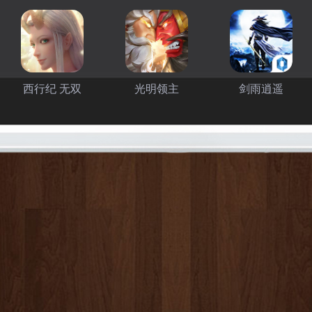
西行纪 无双
光明领主
剑雨逍遥