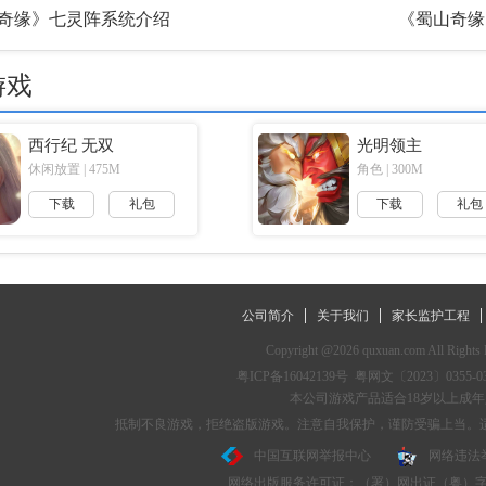
奇缘》七灵阵系统介绍
《蜀山奇缘》
游戏
西行纪 无双
光明领主
休闲放置 | 475M
角色 | 300M
下载
礼包
下载
礼包
公司简介
关于我们
家长监护工程
Copyright @2026 quxuan.com All Rights 
粤ICP备16042139号
粤网文〔2023〕0355-0
本公司游戏产品适合18岁以上成年人使
抵制不良游戏，拒绝盗版游戏。注意自我保护，谨防受骗上当。
中国互联网举报中心
网络违法
网络出版服务许可证：（署）网出证（粤）字第