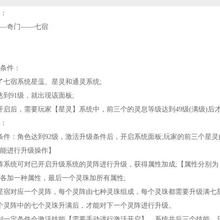
：
—奇门——七宿
条件：
了七宿系统星蕰、星灵和通灵系统;
达到91级，就出现该面板;
开启后，需要玩家【星灵】系统中，前三个的灵息等级达到49级(满级)后
：
条件：角色达到92级，激活升级条件后，开启系统面板;玩家的前三个星灵
能进行升级操作】
阵系统可对已开启升级系统的灵阵进行升级，获得属性加成;【属性分别
各加一种属性，最后一个灵珠加所有属性;
星宿对应一个灵阵，每个灵阵由七种灵珠组成，每个灵珠都需要升级满七
个灵阵中的七个灵珠升满后，才能对下一个灵阵进行升级。
到一定条件会激活技能【需要手动进行激活开启】，系统共后三个技能，