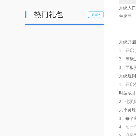
系统入口
热门礼包
更多+
主界面—
系统开启
1、开启
2、等级
3、面板
系统规则
1、开启
时达成才
2、七灵
六个灵珠
3、每个
4、前一
5、升级