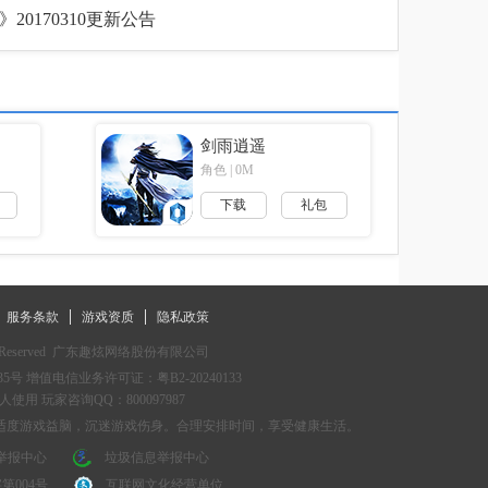
20170310更新公告
剑雨逍遥
角色 | 0M
下载
礼包
服务条款
游戏资质
隐私政策
Reserved  
广东趣炫网络股份有限公司
35号
用 玩家咨询QQ：800097987
适度游戏益脑，沉迷游戏伤身。合理安排时间，享受健康生活。
举报中心
垃圾信息举报中心
004号
互联网文化经营单位