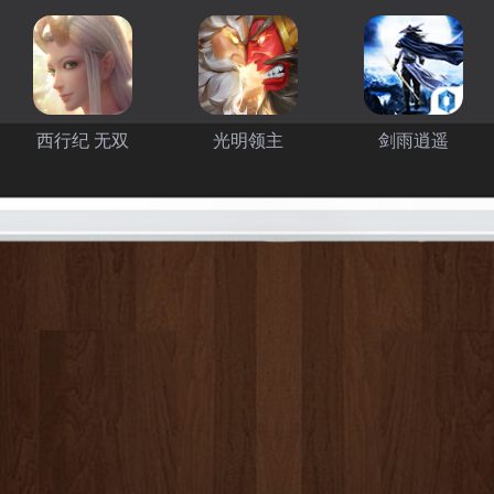
西行纪 无双
光明领主
剑雨逍遥