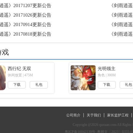
遥》20171207更新公告
《剑雨逍遥》
遥》20171026更新公告
《剑雨逍遥》
遥》20170914更新公告
《剑雨逍遥》
遥》20170818更新公告
《剑雨逍遥》
游戏
西行纪 无双
光明领主
休闲放置 | 475M
角色 | 300M
下载
礼包
下载
礼包
公司简介
关于我们
家长监护工程
Copyright @2026 quxuan.com All Rights 
粤ICP备16042139号
粤网文〔2023〕0355-0