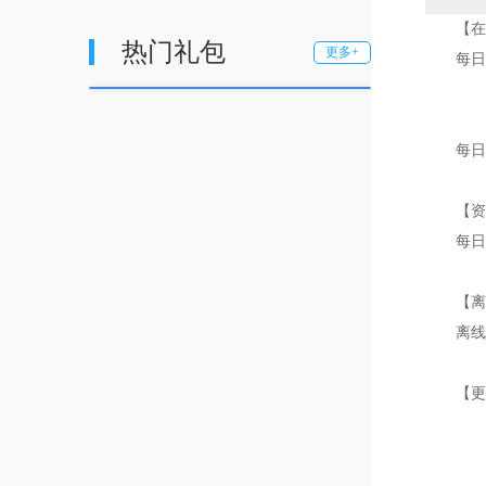
【在线
热门礼包
更多+
每日累
【签
每日签
【资源
每日资
【离线
离线系
【更新