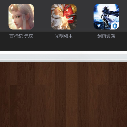
西行纪 无双
光明领主
剑雨逍遥