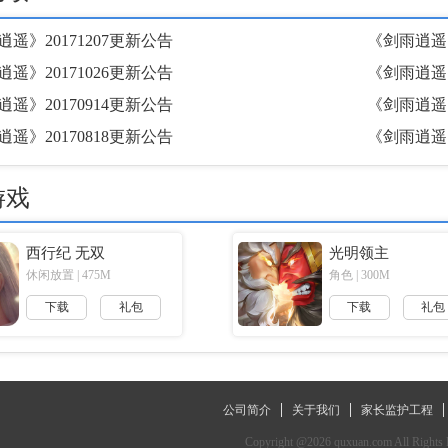
遥》20171207更新公告
《剑雨逍遥》
遥》20171026更新公告
《剑雨逍遥》
遥》20170914更新公告
《剑雨逍遥》
遥》20170818更新公告
《剑雨逍遥》
游戏
西行纪 无双
光明领主
休闲放置 | 475M
角色 | 300M
下载
礼包
下载
礼包
公司简介
关于我们
家长监护工程
Copyright @2026 quxuan.com All Rights 