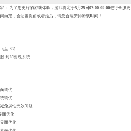
家： 为了您更好的游戏体验，游戏将定于
5
月
25
日
07:00-09:00
进行全服更
间而定，会适当提前或者延后，请您合理安排游戏时间！
飞盘
-8
阶
服
-
封印兽魂系统
面调优
统调优
减免属性无效问题
界面优化
界面优化
界面优化