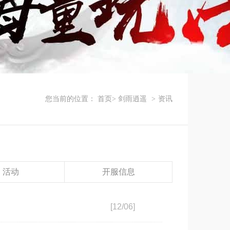
您当前的位置：
首页>
剑雨逍遥
>
资讯
活动
开服信息
[12/06]