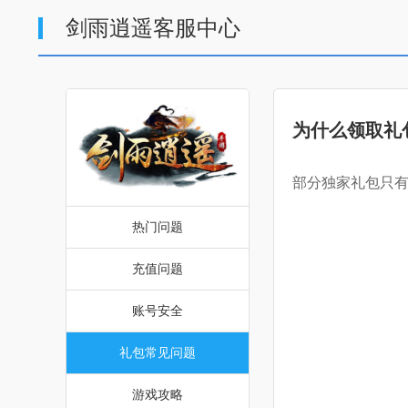
在线客服
剑雨逍遥客服中心
客服QQ:800097987
为什么领取礼
部分独家礼包只
热门问题
充值问题
账号安全
礼包常见问题
游戏攻略