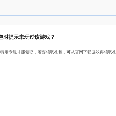
包时提示未玩过该游戏？
有特定专服才能领取，若要领取礼包，可从官网下载游戏再领取