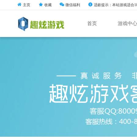
主页
收藏
微信福利
适龄提示：本站游戏适合1
首页
游戏中