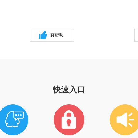
有帮助
快速入口