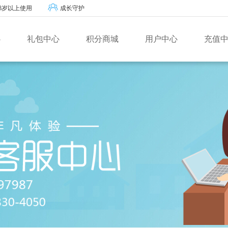
8岁以上使用
成长守护
心
礼包中心
积分商城
用户中心
充值